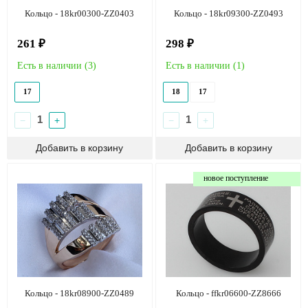
Кольцо - 18kr00300-ZZ0403
Кольцо - 18kr09300-ZZ0493
261 ₽
298 ₽
Есть в наличии (
3
)
Есть в наличии (
1
)
17
18
17
−
+
−
+
новое поступление
Кольцо - 18kr08900-ZZ0489
Кольцо - ffkr06600-ZZ8666